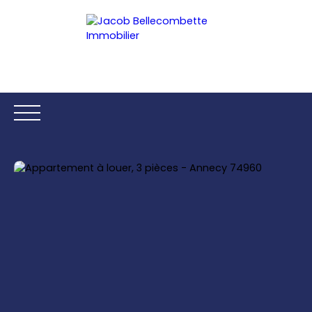
ACCUEIL
ACHETER
LOUER
ESTIMER
VENDRE
Être rappelé