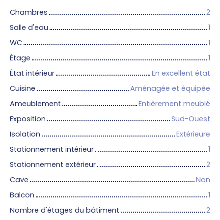
Chambres
2
Salle d'eau
1
WC
1
Étage
1
État intérieur
En excellent état
Cuisine
Aménagée et équipée
Ameublement
Entièrement meublé
Exposition
Sud-Ouest
Isolation
Extérieure
Stationnement intérieur
1
Stationnement extérieur
2
Cave
Non
Balcon
1
Nombre d'étages du bâtiment
2